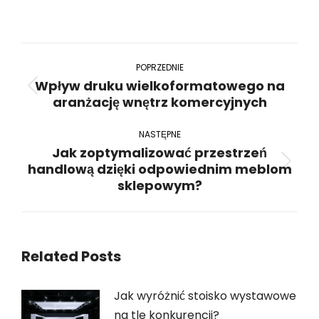
on
on
on
on
on
WhatsApp
LinkedIn
Pinterest
Twitter
Facebook
Nawigacja
wpisów
POPRZEDNIE
Wpływ druku wielkoformatowego na
Poprzedni
aranżację wnętrz komercyjnych
wpis:
NASTĘPNE
Jak zoptymalizować przestrzeń
handlową dzięki odpowiednim meblom
Następny
sklepowym?
wpis:
Related Posts
Jak wyróżnić stoisko wystawowe
na tle konkurencji?