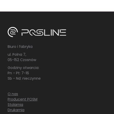
Biuro i fabryka
ul. Polna 7,
05-152 Czosnów
Godziny otwarcia:
Pn - Pt: 7-16
Sb - Nd: nieczynne
O nas
Producent POSM
Stolarnia
Drukarnia